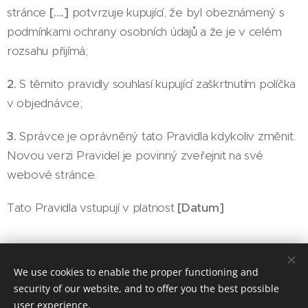
stránce
[….]
potvrzuje kupující, že byl obeznámený s
podmínkami ochrany osobních údajů a že je v celém
rozsahu přijímá;
2.
S těmito pravidly souhlasí kupující zaškrtnutím políčka
v objednávce;
3.
Správce je oprávněný tato Pravidla kdykoliv změnit.
Novou verzi Pravidel je povinný zveřejnit na své
webové stránce.
Tato Pravidla vstupují v platnost
[Datum]
© 2020-2025 Amadea Makariusová, Prague
We use cookies to enable the proper functioning and
security of our website, and to offer you the best possible
Cookies
user experience.