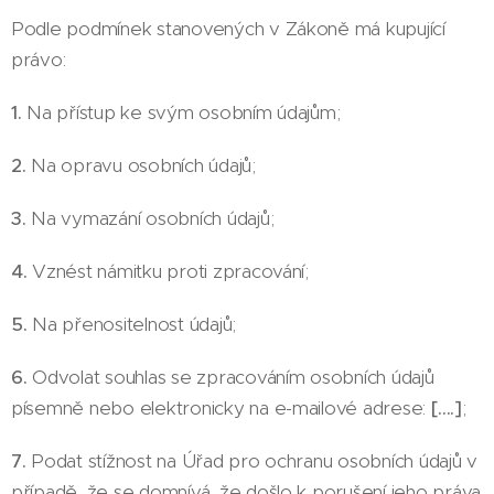
Podle podmínek stanovených v Zákoně má kupující
právo:
1.
Na přístup ke svým osobním údajům;
2.
Na opravu osobních údajů;
3.
Na vymazání osobních údajů;
4.
Vznést námitku proti zpracování;
5.
Na přenositelnost údajů;
6.
Odvolat souhlas se zpracováním osobních údajů
písemně nebo elektronicky na e-mailové adrese:
[….]
;
7.
Podat stížnost na Úřad pro ochranu osobních údajů v
případě, že se domnívá, že došlo k porušení jeho práva