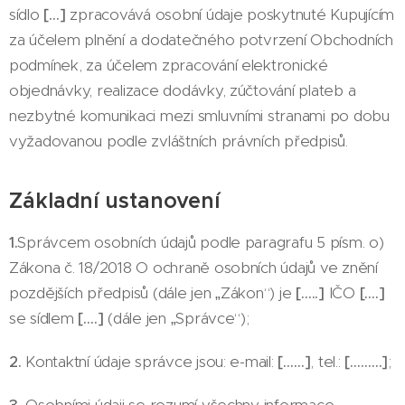
sídlo
[…]
zpracovává osobní údaje poskytnuté Kupujícím
za účelem plnění a dodatečného potvrzení Obchodních
podmínek, za účelem zpracování elektronické
objednávky, realizace dodávky, zúčtování plateb a
nezbytné komunikaci mezi smluvními stranami po dobu
vyžadovanou podle zvláštních právních předpisů.
Základní ustanovení
1.
Správcem osobních údajů podle paragrafu 5 písm. o)
Zákona č. 18/2018 O ochraně osobních údajů ve znění
pozdějších předpisů (dále jen „Zákon“) je
[…..]
IČO
[….]
se sídlem
[….]
(dále jen „Správce“);
2.
Kontaktní údaje správce jsou: e-mail:
[……]
, tel.:
[………]
;